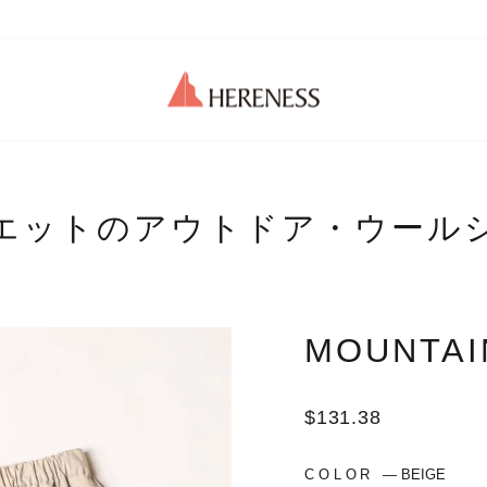
エットのアウトドア・ウール
MOUNTAI
Regular
$131.38
price
COLOR
—
BEIGE