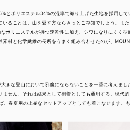
、ウール66%とポリエステル34%の混率で織り上げた生地を採
いることは、山を愛す方ならきっとご存知でしょう。また、ポ
一般的なポリエステルが持つ速乾性に加え、シワになりにくく
材と化学繊維の長所をうまく組み合わせたのが、MOUNTAIN
は、可動域が大きな登山において邪魔にならないことを一番に考え
りません。それは結果として街着としても通用する、現代的
合わせれば、春夏用の上品なセットアップとしても着こなせます。