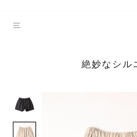
Skip
to
content
SITE NAVIGATION
絶妙なシル