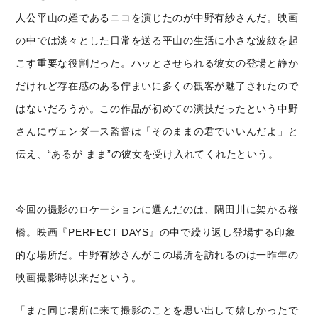
人公平山の姪であるニコを演じたのが
中野有紗さんだ。映画
の中では淡々とした日常を送る平山の生活に小さな波紋を起
こす重要な役割だった。ハッとさせられる彼女の登場と静か
だけれど存在感のある佇まいに多くの観客が魅了されたので
はないだろうか。この作品が初めての演技だったという中野
さんにヴェンダース監督は「そのままの君でいいんだよ」と
伝え、“あるが まま”の彼女を受け入れてくれたという。
今回の撮影のロケーションに選んだのは、隅田川に架かる桜
橋。映画
『PERFECT DAYS』
の中で繰り返し登場する印象
的な場所だ。中野有紗さんがこの場所を訪れるのは一昨年の
映画撮影時以来だという。
「
また同じ場所に来て撮影のことを思い出して嬉しかったで