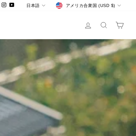
LANGUAGE
CURRENCY
Instagram
YouTube
日本語
アメリカ合衆国 (USD $)
LOG IN
SEARCH
CA