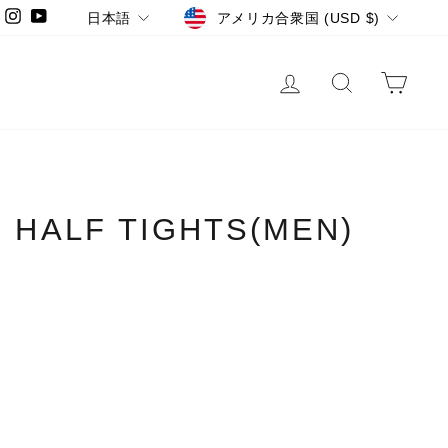
LANGUAGE
CURRENCY
Instagram
YouTube
日本語
アメリカ合衆国 (USD $)
LOG IN
SEARCH
CA
 HALF TIGHTS(MEN)