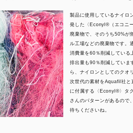
製品に使用しているナイロンは
発した〈Econyl®︎（エ
廃棄物で、そのうち50%が
ル工場などの廃棄物です。
消費量を60％削減している
排出量も90％削減していま
ら、ナイロンとしてのクオリ
次世代の素材をAquafil
に付属する〈Econyl®︎
さんのパターンがあるので
待ちくださいね。