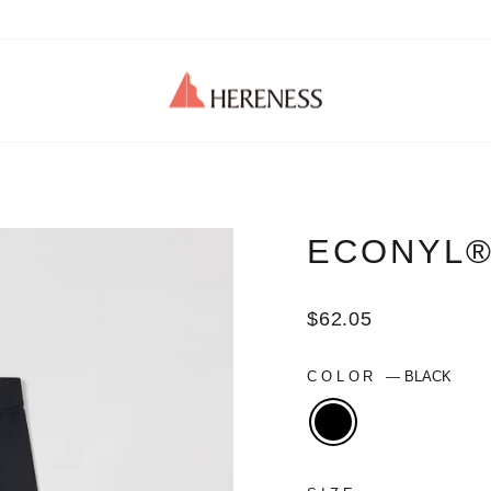
ECONYL®︎
Regular
$62.05
price
COLOR
—
BLACK