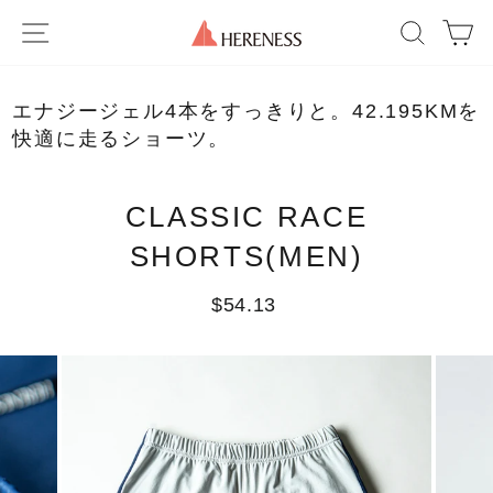
Skip
SITE NAVIGATION
SEAR
C
to
content
エナジージェル4本をすっきりと。42.195KMを
快適に走るショーツ。
CLASSIC RACE
SHORTS(MEN)
Regular
$54.13
price