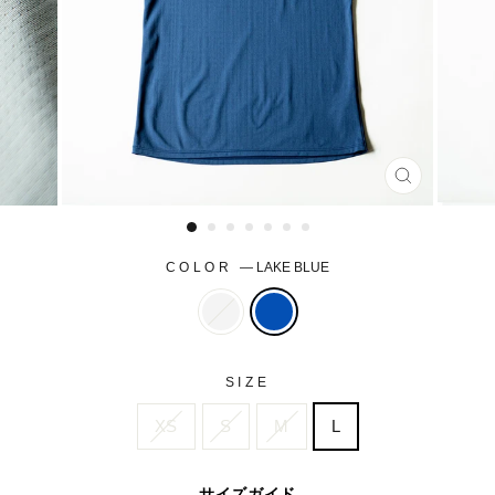
CLOSE
(ESC)
COLOR
—
LAKE BLUE
SIZE
XS
S
M
L
サイズガイド