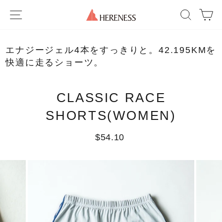
Skip
SITE NAVIGATION
SEAR
C
to
content
エナジージェル4本をすっきりと。42.195KMを
快適に走るショーツ。
CLASSIC RACE
SHORTS(WOMEN)
Regular
$54.10
price