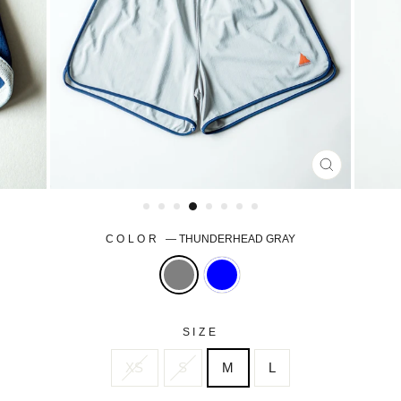
CLOSE
(ESC)
COLOR
—
THUNDERHEAD GRAY
SIZE
XS
S
M
L