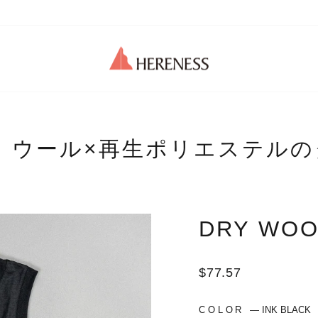
 ウール×再生ポリエステル
DRY WOO
Regular
$77.57
price
COLOR
—
INK BLACK