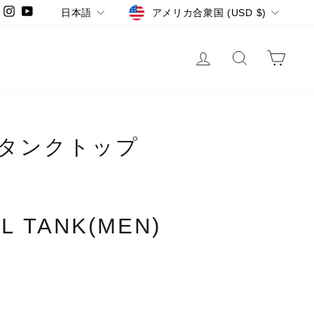
LANGUAGE
CURRENCY
Instagram
YouTube
日本語
アメリカ合衆国 (USD $)
LOG IN
SEARCH
CA
のタンクトップ
L TANK(MEN)