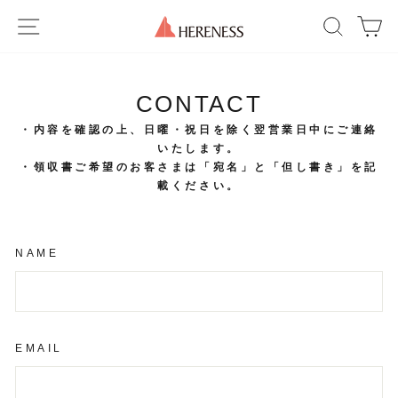
Skip
SITE NAVIGATION
SEAR
C
to
content
CONTACT
・内容を確認の上、日曜・祝日を除く翌営業日中にご連絡
いたします。
・領収書ご希望のお客さまは「宛名」と「但し書き」を記
載ください。
NAME
EMAIL