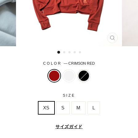
CLOSE
(ESC)
COLOR
—
CRIMSON RED
SIZE
XS
S
M
L
サイズガイド