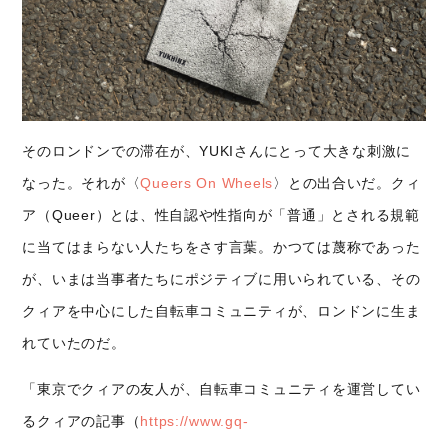
そのロンドンでの滞在が、YUKIさんにとって大きな刺激に
なった。それが〈
Queers On Wheels
〉との出合いだ。クィ
ア（Queer）とは、性自認や性指向が「普通」とされる規範
に当てはまらない人たちをさす言葉。かつては蔑称であった
が、いまは当事者たちにポジティブに用いられている、その
クィアを中心にした自転車コミュニティが、ロンドンに生ま
れていたのだ。
「東京でクィアの友人が、自転車コミュニティを運営してい
るクィアの記事（
https://www.gq-