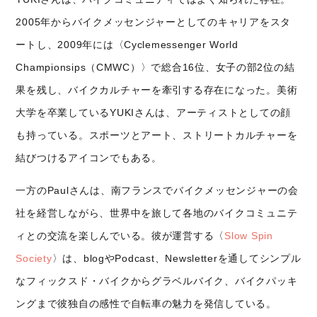
2005年からバイクメッセンジャーとしてのキャリアをスタ
ートし、2009年には〈Cyclemessenger World
Championsips（CMWC）〉で総合16位、女子の部2位の結
果を残し、バイクカルチャーを牽引する存在になった。美術
大学を卒業しているYUKIさんは、アーティストとしての顔
も持っている。スポーツとアート、ストリートカルチャーを
結びつけるアイコンでもある。
一方のPaulさんは、南フランスでバイクメッセンジャーの会
社を経営しながら、世界中を旅して各地のバイクコミュニテ
ィとの交流を楽しんでいる。彼が運営する〈
Slow Spin
Society
〉は、blogやPodcast、Newsletterを通してシンプル
なフィックスド・バイクからグラベルバイク、バイクパッキ
ングまで彼独自の感性で自転車の魅力を発信している。